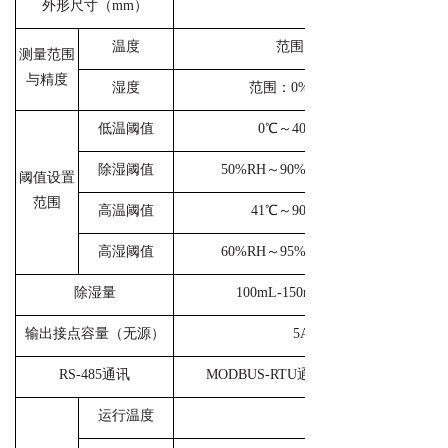
外形尺寸（mm）
温度
范围：0℃～99℃ 精度：±1
测量范围
与精度
湿度
范围：0%RH～99%RH 精度：±5
低温阈值
0℃～40℃（默认值5℃，回差5
除湿阈值
50%RH～90%RH（默认值65%，回差
阈值设置
范围
高温阈值
41℃～90℃（默认值70℃，回差
高湿阈值
60%RH～95%RH（默认值95%，回差
除湿量
100mL-150mL（30℃，90%RH，
输出接点容量（无源）
5A 250VAC / 5A 30VDC
RS-485通讯
MODBUS-RTU通讯协议（可定制选配IE
运行温度