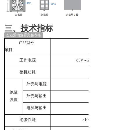
三、技术指标
左右滑动查看完整表格
产品型号
项目
工作电源
85V～265V AC / 100V～360V
整机功耗
外壳与电源
＞2kV,1min 0.5mA
绝缘
外壳与输出
＞2kV,1min 0.5mA
强度
电源与输出
＞1.5kV,1min 0.5mA
绝缘性能
≥100MΩ（外壳与端子间）