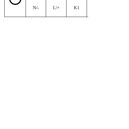
N/-
L/+
K1
五、安装方式