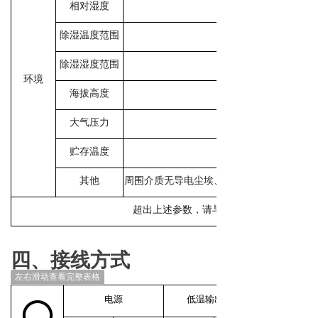
相对湿度
除湿温度范围
除湿湿度范围
环境
海拔高度
大气压力
贮存温度
其他
周围介质无导电尘埃、导致金属或绝缘损坏
超出上述参数，请与我司协商。
四、接线方式
左右滑动查看完整表格
○
电源
低温输出节点