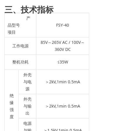
三、技术指标
产
品型号
FSY-40
项目
85V～265V AC / 100V～
工作电源
360V DC
整机功耗
≤35W
外壳
与电
＞2kV,1min 0.5mA
源
绝
外壳
缘
与输
＞2kV,1min 0.5mA
强
出
度
电源
与输
＞1.5kV,1min 0.5mA