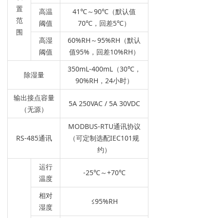
置
高温
41℃～90℃（默认值
范
阈值
70℃，回差5℃）
围
高湿
60%RH～95%RH（默认
阈值
值95%，回差10%RH）
350mL-400mL（30℃，
除湿量
90%RH，24小时）
输出接点容量
5A 250VAC / 5A 30VDC
（无源）
MODBUS-RTU通讯协议
RS-485通讯
（可定制选配IEC101规
约）
运行
-25℃～+70℃
温度
相对
≤95%RH
湿度