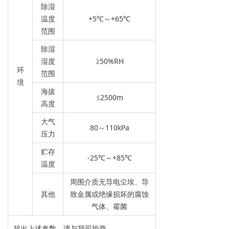
除湿
温度
+5℃～+65℃
范围
除湿
湿度
≥50%RH
环
范围
境
海拔
≤2500m
高度
大气
80～110kPa
压力
贮存
-25℃～+85℃
温度
周围介质无导电尘埃、导
其他
致金属或绝缘损坏的腐蚀
气体、霉菌
超出上述参数，请与我司协商。