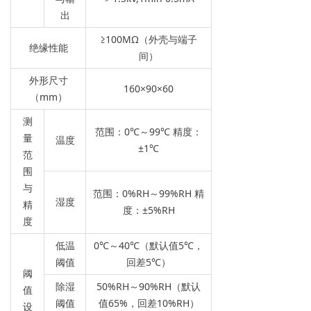
出
≥100MΩ（外壳与端子
绝缘性能
间）
外形尺寸
160×90×60
（mm）
测
范围：0℃～99℃ 精度：
量
温度
±1℃
范
围
与
范围：0%RH～99%RH 精
湿度
精
度：±5%RH
度
低温
0℃～40℃（默认值5℃，
阈值
回差5℃）
阈
除湿
50%RH～90%RH（默认
值
阈值
值65%，回差10%RH）
设