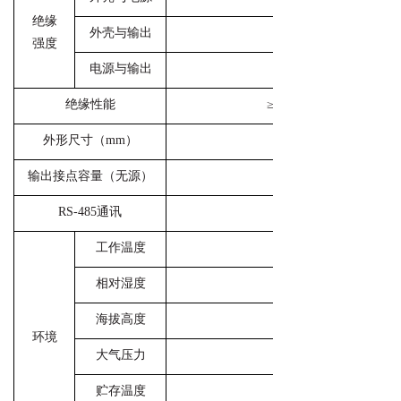
绝缘
外壳与输出
强度
电源与输出
绝缘性能
≥100MΩ（外壳与端子
外形尺寸（mm）
输出接点容量（无源）
10A 250VAC / 30VDC
RS-485通讯
MODBUS-RTU通讯协
工作温度
相对湿度
海拔高度
环境
大气压力
贮存温度