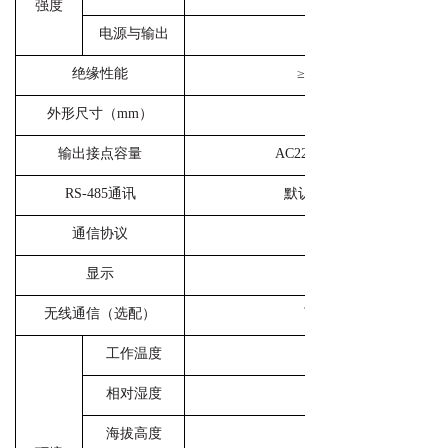
强度
电源与输出
＞1.5kV,1min 0.5mA
绝缘性能
≥100MΩ（外壳与端子
外形尺寸（mm）
输出接点容量
AC220V/5A （2组无源常
RS-485通讯
默认2路，一路上行，一路
通信协议
MODBUS-RTU通讯协
显示
无线通信（选配）
下行通信可选LORA无
工作温度
相对湿度
海拔高度