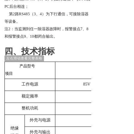
PC后台相连；
第2路RS485（3、4）为下行通信，可接除湿器
等设备。
注2：当监测到任一除湿器故障时，报警接点7、8
和报警接点9、10都闭合输出。
四、技术指标
左右滑动查看完整表格
产品型号
项目
工作电源
85V～265V AC / 100V～36
额定频率
整机功耗
外壳与电源
绝缘
外壳与输出