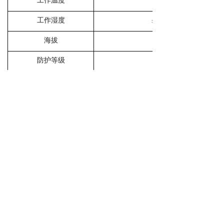
工作温度
工作湿度
≤95%RH,不结露，无腐
海拔
防护等级
绝缘电阻
≥100MΩ（温度在10～30℃，相对
安装方式
壁挂式安装、嵌入式
四、接线图
显示屏接线端子定义：