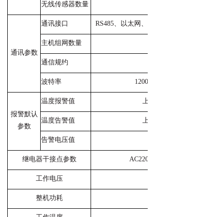
无线传感器数量
通讯接口
RS485、以太网、光纤，RS485通讯距离≤
主机组网数量
通讯参数
通信规约
波特率
1200、2400、4800、9600 
温度报警值
上限值：+90℃,下限值:-2
报警默认
温度告警值
上限值：+60℃,下限值:-1
参数
告警电压值
继电器干接点参数
AC220V/5A(1组无源常开/
工作电压
整机功耗